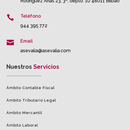
Rodríguez Arias 23, 3º, depto. 10 48011 Bilbao
Teléfono

944 395 772
Email

asevalia@asevalia.com
Nuestros
Servicios
Ámbito Contable Fiscal
Ámbito Tributario Legal
Ámbito Mercantil
Ámbito Laboral