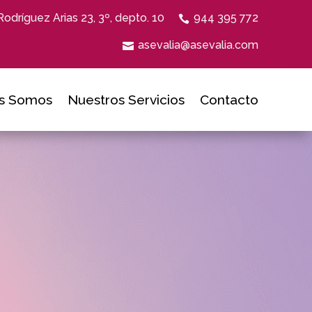
Rodríguez Arias 23, 3º, depto. 10
944 395 772
asevalia@asevalia.com
s Somos
Nuestros Servicios
Contacto