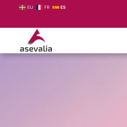
EU
FR
ES