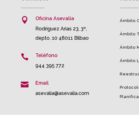
Oficina Asevalia

Ámbito C
Rodríguez Arias 23, 3º,
Ámbito T
depto. 10 48011 Bilbao
Ámbito 
Teléfono

Ámbito 
944 395 772
Reestru
Email

Protocol
asevalia@asevalia.com
Planific