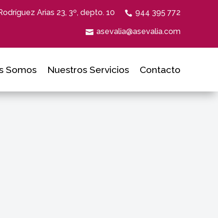
Rodríguez Arias 23, 3º, depto. 10
944 395 772
asevalia@asevalia.com
s Somos
Nuestros Servicios
Contacto