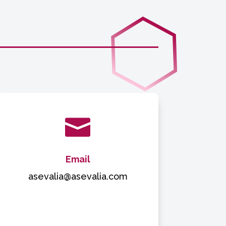

Email
asevalia@asevalia.com